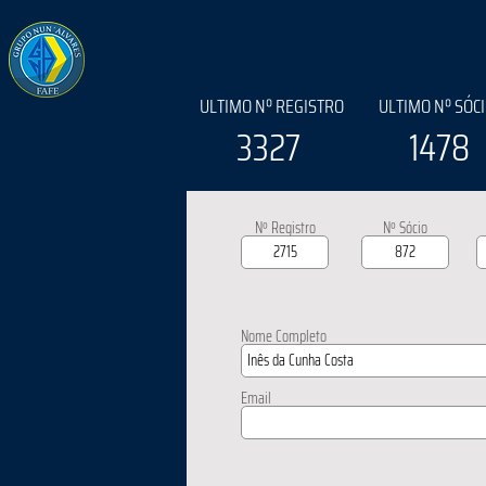
ULTIMO Nº REGISTRO
ULTIMO Nº SÓC
3327
1478
Nº Registro
Nº Sócio
Nome Completo
Email