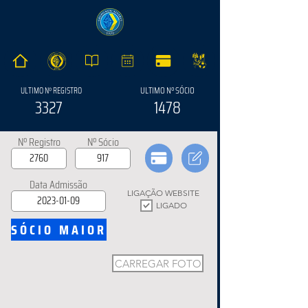
ULTIMO Nº SÓCIO
ULTIMO Nº REGISTRO
3327
1478
Nº Registro
Nº Sócio
Data Admissão
LIGAÇÃO WEBSITE
LIGADO
SÓCIO MAIOR
CARREGAR FOTO