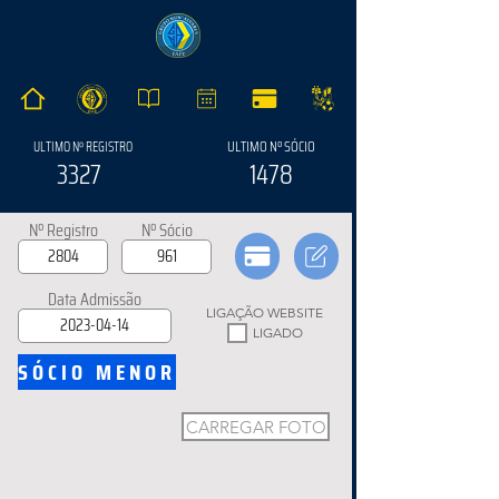
ULTIMO Nº SÓCIO
ULTIMO Nº REGISTRO
3327
1478
Nº Registro
Nº Sócio
Data Admissão
LIGAÇÃO WEBSITE
LIGADO
SÓCIO MENOR
CARREGAR FOTO