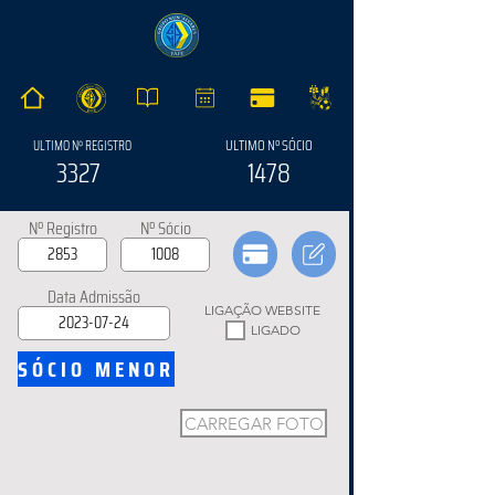
ULTIMO Nº SÓCIO
ULTIMO Nº REGISTRO
3327
1478
Nº Registro
Nº Sócio
Data Admissão
LIGAÇÃO WEBSITE
LIGADO
SÓCIO MENOR
CARREGAR FOTO