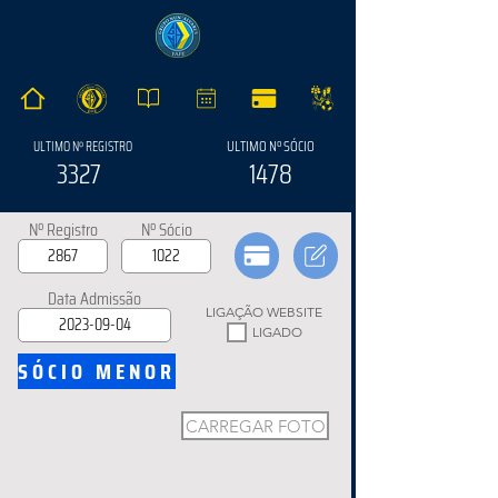
ULTIMO Nº SÓCIO
ULTIMO Nº REGISTRO
3327
1478
Nº Registro
Nº Sócio
Data Admissão
LIGAÇÃO WEBSITE
LIGADO
SÓCIO MENOR
CARREGAR FOTO