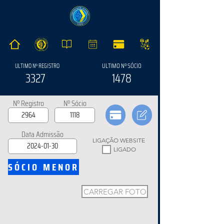
ULTIMO Nº SÓCIO
ULTIMO Nº REGISTRO
3327
1478
Nº Registro
Nº Sócio
Data Admissão
LIGAÇÃO WEBSITE
LIGADO
SÓCIO MENOR
CARREGAR FOTO