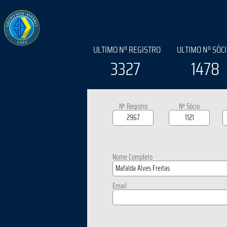
ULTIMO Nº REGISTRO
ULTIMO Nº SÓC
3327
1478
Nº Registro
Nº Sócio
Nome Completo
Email