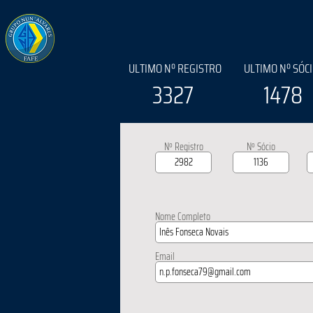
ULTIMO Nº REGISTRO
ULTIMO Nº SÓC
3327
1478
Nº Registro
Nº Sócio
Nome Completo
Email