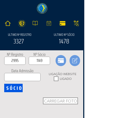
ULTIMO Nº SÓCIO
ULTIMO Nº REGISTRO
3327
1478
Nº Registro
Nº Sócio
Data Admissão
LIGAÇÃO WEBSITE
LIGADO
SÓCIO
CARREGAR FOTO