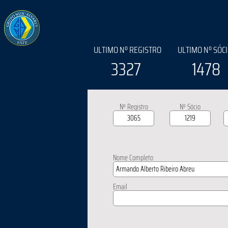
ULTIMO Nº REGISTRO
ULTIMO Nº SÓC
3327
1478
Nº Registro
Nº Sócio
Nome Completo
Email