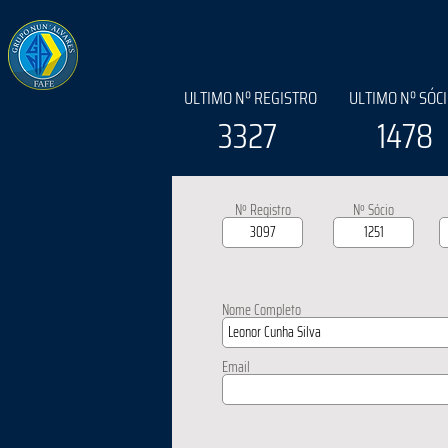
ULTIMO Nº REGISTRO
ULTIMO Nº SÓC
3327
1478
Nº Registro
Nº Sócio
Nome Completo
Email