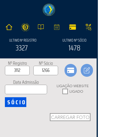
ULTIMO Nº SÓCIO
ULTIMO Nº REGISTRO
3327
1478
Nº Registro
Nº Sócio
Data Admissão
LIGAÇÃO WEBSITE
LIGADO
SÓCIO
CARREGAR FOTO