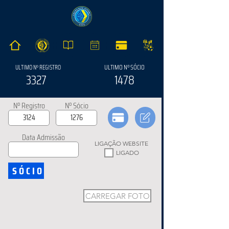
ULTIMO Nº SÓCIO
ULTIMO Nº REGISTRO
3327
1478
Nº Registro
Nº Sócio
Data Admissão
LIGAÇÃO WEBSITE
LIGADO
SÓCIO
CARREGAR FOTO