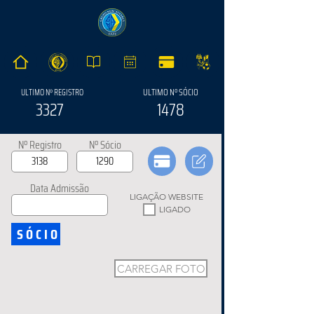
ULTIMO Nº SÓCIO
ULTIMO Nº REGISTRO
3327
1478
Nº Registro
Nº Sócio
Data Admissão
LIGAÇÃO WEBSITE
LIGADO
SÓCIO
CARREGAR FOTO