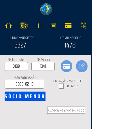
ULTIMO Nº SÓCIO
ULTIMO Nº REGISTRO
3327
1478
Nº Registro
Nº Sócio
Data Admissão
LIGAÇÃO WEBSITE
LIGADO
SÓCIO MENOR
CARREGAR FOTO