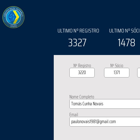
ULTIMO Nº REGISTRO
ULTIMO Nº SÓC
3327
1478
Nº Registro
Nº Sócio
Nome Completo
Email