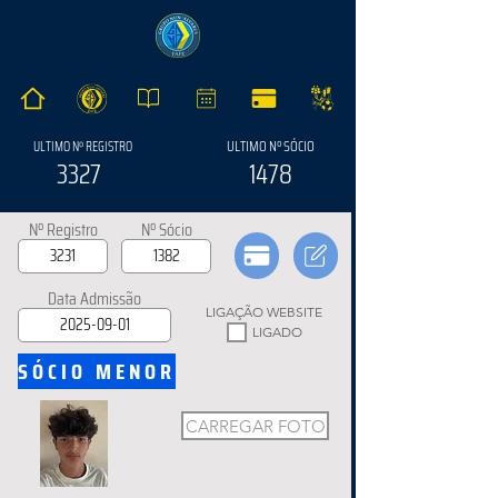
ULTIMO Nº SÓCIO
ULTIMO Nº REGISTRO
3327
1478
Nº Registro
Nº Sócio
Data Admissão
LIGAÇÃO WEBSITE
LIGADO
SÓCIO MENOR
CARREGAR FOTO