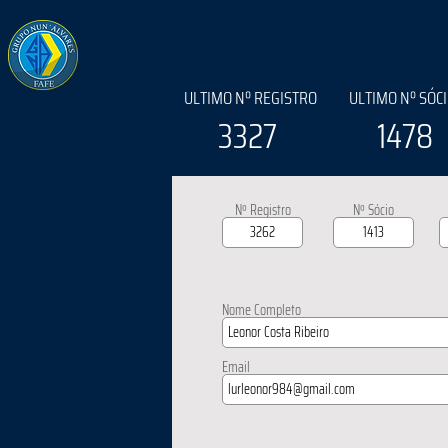
ULTIMO Nº REGISTRO
ULTIMO Nº SÓC
3327
1478
Nº Registro
Nº Sócio
Nome Completo
Email