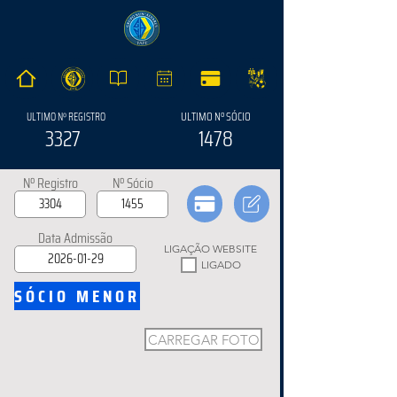
ULTIMO Nº SÓCIO
ULTIMO Nº REGISTRO
3327
1478
Nº Registro
Nº Sócio
Data Admissão
LIGAÇÃO WEBSITE
LIGADO
SÓCIO MENOR
CARREGAR FOTO