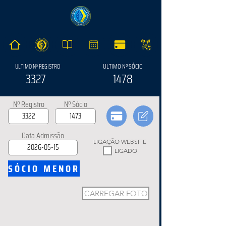
ULTIMO Nº SÓCIO
ULTIMO Nº REGISTRO
3327
1478
Nº Registro
Nº Sócio
Data Admissão
LIGAÇÃO WEBSITE
LIGADO
SÓCIO MENOR
CARREGAR FOTO