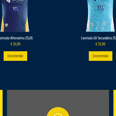
amisola Alternativa 25/26
Camisola GK Secundária 25
Preço
Preço
€ 35,00
€ 35,00
Encomendar
Encomendar
MULTIMÉDIA