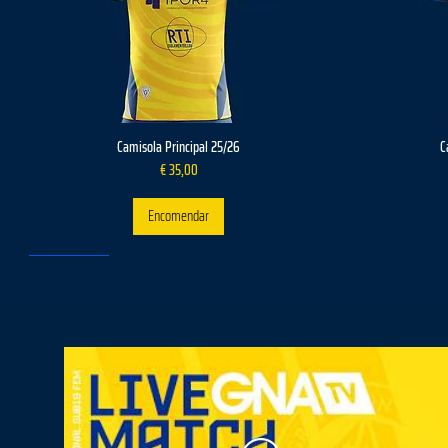
Camisola Principal 25/26
C
Preço
€ 35,00
Encomendar
NOVIDADES