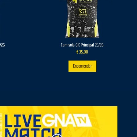
/26
Camisola GK Principal 25/26
Preço
€ 35,00
Encomendar