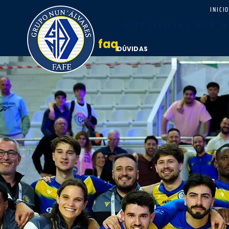
INICI
SITE OFICIAL NUN´Á
faq
DÚVIDAS