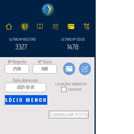
ULTIMO Nº SÓCIO
ULTIMO Nº REGISTRO
3327
1478
Nº Registro
Nº Sócio
Data Admissão
LIGAÇÃO WEBSITE
LIGADO
SÓCIO MENOR
CARREGAR FOTO